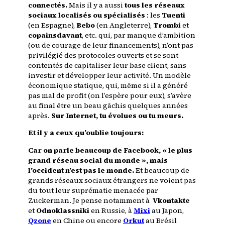
connectés.
Mais il y a aussi
tous les réseaux
sociaux localisés ou spécialisés
: les
Tuenti
(en Espagne),
Bebo
(en Angleterre),
Trombi
et
copainsdavant
, etc. qui, par manque d’ambition
(ou de courage de leur financements), n’ont pas
privilégié des protocoles ouverts et se sont
contentés de capitaliser leur base client, sans
investir et développer leur activité. Un modèle
économique statique, qui, même si il a généré
pas mal de profit (on l’espère pour eux), s’avère
au final être un beau gâchis quelques années
après.
Sur Internet, tu évolues ou tu meurs.
Et il y a ceux qu’oublie toujours:
Car on parle beaucoup de Facebook, « le plus
grand réseau social du monde », mais
l’occident n’est pas le monde.
Et beaucoup de
grands réseaux sociaux étrangers ne voient pas
du tout leur suprématie menacée par
Zuckerman. Je pense notamment à
Vkontakte
et
Odnoklassniki
en Russie, à
Mixi
au Japon,
Qzone
en Chine ou encore
Orkut
au Brésil