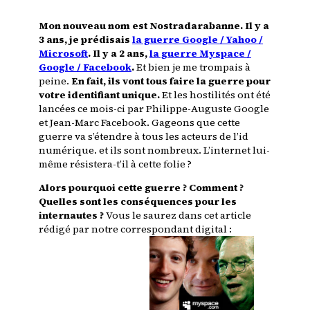
Mon nouveau nom est Nostradarabanne.
Il y a
3 ans, je prédisais
la guerre Google / Yahoo /
Microsoft
. Il y a 2 ans,
la guerre Myspace /
Google / Facebook
.
Et bien je me trompais à
peine.
En fait, ils vont tous faire la guerre pour
votre identifiant unique.
Et les hostilités ont été
lancées ce mois-ci par Philippe-Auguste Google
et Jean-Marc Facebook. Gageons que cette
guerre va s’étendre à tous les acteurs de l’id
numérique. et ils sont nombreux. L’internet lui-
même résistera-t’il à cette folie ?
Alors pourquoi cette guerre ? Comment ?
Quelles sont les conséquences pour les
internautes ?
Vous le saurez dans cet article
rédigé par notre correspondant digital :