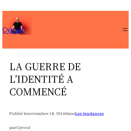
Aller
au
contenu
Cyroul
LA GUERRE DE
L’IDENTITÉ A
COMMENCÉ
Publié le
novembre 18, 2010
dans
Les tendances
par
Cyroul