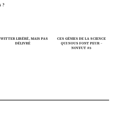
s ?
WITTER LIBÉRÉ, MAIS PAS
CES GÉNIES DE LA SCIENCE
DÉLIVRÉ
QUI NOUS FONT PEUR –
NOVFUT #5