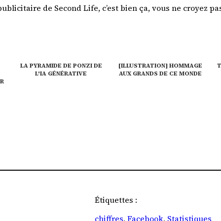
ublicitaire de Second Life, c’est bien ça, vous ne croyez pa
LA PYRAMIDE DE PONZI DE
[ILLUSTRATION] HOMMAGE
T
L'IA GÉNÉRATIVE
AUX GRANDS DE CE MONDE
AR
Étiquettes :
chiffres
, 
Facebook
, 
Statistiques