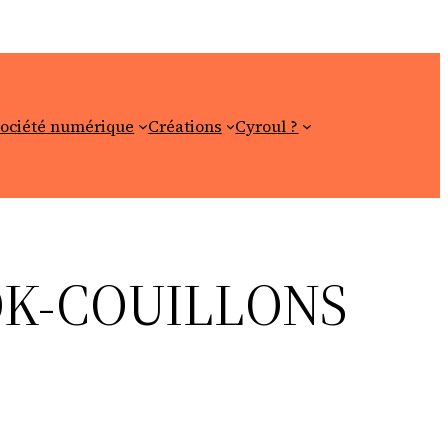
ociété numérique
Créations
Cyroul ?
OK-COUILLONS