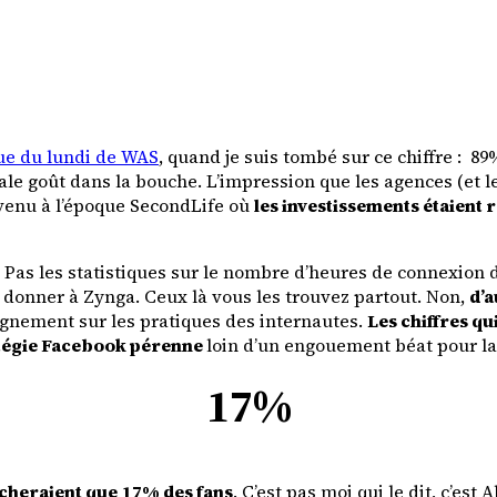
e du lundi de WAS
, quand je suis tombé sur ce chiffre :
89%
ale goût dans la bouche. L’impression que les agences (et 
evenu à l’époque SecondLife où
les investissements étaient
es. Pas les statistiques sur le nombre d’heures de connexio
donner à Zynga. Ceux là vous les trouvez partout. Non,
d’a
eignement sur les pratiques des internautes.
Les chiffres qu
ratégie Facebook pérenne
loin d’un engouement béat pour la
17%
cheraient que
17% des fans
. C’est pas moi qui le dit, c’est
A