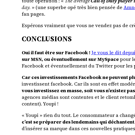
toute opération : «
The average
Call of Duty player
day.
» (une superbe opé très bien pensée de
Amne
fan pages.
Espérons vraiment que vous ne vendez pas de cr
CONCLUSIONS
Oui il faut être sur Facebook !
Je vous le dit depu
sur MSN, ou éventuellement sur MySpace
pour l
Facebook et éventuellement du Twitter pour les p
Car ces investissements Facebook ne peuvent plu
investissent facebook. Car ils sont en effet modér
vous investissez en masse, soit vous n’existez pas
agences médias sont contentes et le client reto
content). Youpi !
« Youpi » rien du tout. Le consommateur a changé.
c’est se préparer des lendemains qui déchantent
d’insérer sa marque dans ces nouvelles pratiques,