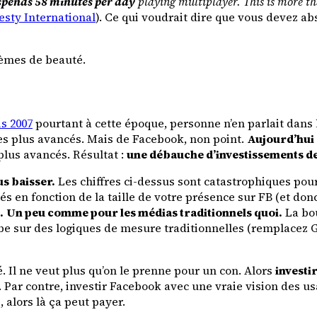
 spends 58 minutes per day
playing multiplayer. This is more t
sty International
). Ce qui voudrait dire que vous devez ab
èmes de beauté.
is 2007
pourtant à cette époque, personne n’en parlait dans la
es plus avancés. Mais de Facebook, non point.
Aujourd’hui c
lus avancés. Résultat :
une débauche d’investissements de 
s baisser.
Les chiffres ci-dessus sont catastrophiques pou
és en fonction de la taille de votre présence sur FB (et don
.
Un peu comme pour les médias traditionnels quoi.
La bou
mbe sur des logiques de mesure traditionnelles (remplacez 
 Il ne veut plus qu’on le prenne pour un con. Alors
investi
. Par contre, investir Facebook avec une vraie vision des us
 alors là ça peut payer.