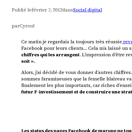
Publié le
février 7, 2012
dans
Social digital
par
Cyroul
Ce matin je regardais la toujours très réussie
revu
Facebook pour leurs clients…
Cela m’a laissé un s
chiffres qui les arrangent
. L’impression d’être r
soit ».
Alors, j’ai décidé de vous donner d’autres chiffr
sommes faramineuses que la femelle blaireau va 
finalement les plus importants, car riches d’ens
futur F-investissement et de construire une st
Les status des pages Facebook de marque ne tou