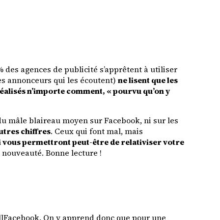
 des agences de publicité s’apprêtent à utiliser
les annonceurs qui les écoutent)
ne lisent que les
 réalisés n’importe comment, « pourvu qu’on y
n du mâle blaireau moyen sur Facebook, ni sur les
utres chiffres
. Ceux qui font mal, mais
i vous permettront peut-être de relativiser votre
 nouveauté. Bonne lecture !
llFacebook
. On y apprend donc que pour une