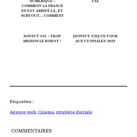
NUMÉRIQUE :
L'IA
COMMENT LA FRANCE
EN EST ARRIVÉ LÀ, ET
SURTOUT… COMMENT
EN SORTIR ?
NOVFUT #31 • TROP
[NOVFUT #23] UN TOUR
MIGNON LE ROBOT !
AUX UTOPIALES 2023
Étiquettes :
Agence-web
, 
Cinema
, 
stratégie digitale
COMMENTAIRES