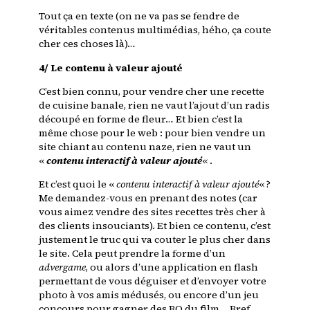
Tout ça en texte (on ne va pas se fendre de
véritables contenus multimédias, hého, ça coute
cher ces choses là)…
4/ Le contenu à valeur ajouté
C’est bien connu, pour vendre cher une recette
de cuisine banale, rien ne vaut l’ajout d’un radis
découpé en forme de fleur… Et bien c’est la
même chose pour le web : pour bien vendre un
site chiant au contenu naze, rien ne vaut un
«
contenu interactif à valeur ajouté
« .
Et c’est quoi le «
contenu interactif à valeur ajouté
« ?
Me demandez-vous en prenant des notes (car
vous aimez vendre des sites recettes très cher à
des clients insouciants). Et bien ce contenu, c’est
justement le truc qui va couter le plus cher dans
le site. Cela peut prendre la forme d’un
advergame
, ou alors d’une application en flash
permettant de vous déguiser et d’envoyer votre
photo à vos amis médusés, ou encore d’un jeu
concours pour gagner des BO du film… Bref,