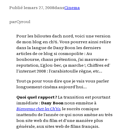
Publié le
mars 27, 2008
dans
Cinema
par
Cyroul
Pour les biloutes dach nord, voici
une version
de mon blog en ch’ti
. Vous pourrez ainsi relire
dans la langue de Dany Boon les derniers
articles de ce blog si cosmopolite :
Au
boubourse, chans prétention, j’ai mauvaise e-
reputation
,
L’glou-bec, ça marche !
,
Chiffres ed’
l’internet 2008 : l’carabistoulle règne
, etc…
Tout ça pour vous dire que je vais vous parler
longuement cinéma aujourd’hui…
Quoi quel rapport ?
La transition est pourtant
immédiate :
Dany Boon
nous emmène à
Bienvenue chez les Ch’tis
, le succès comique
inattendu de l’année ce qui nous amène
au très
bon site web du film
et d’une manière plus
générale, aux sites web de films français.