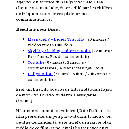
Myspace
, du
Youtube
, du
DailyMotion
, etc. Et le
client content achète, émerveillé par les chiffres
de fréquentation de ces plateformes
communautaires.
Résultats pour
Disco
:
MyspaceTV – Didier Travolta
: 20 inscris /
vidéos vues 21888 fois
Skyblog : le blog Didier travolta
(22 mars) :
Pas d’amis. Pas de commentaire.
Youtube
(07 mars) : 3 inscris / 7
commentaires / Vidéos vues 2,983 fois
Dailymotion
(7 mars) : 5 fans / 7 favoris / 2
commentaires
Bref, un buzz de bouse sur Internet (ouah le jeu
de mot, Cyril bravo, tu devrais essayer le
cinéma)…
Néanmoins quand on voit les 4/3 de l’affiche du
film présentes un peu partout dans le métro, on
peut se demander (à juste titre) qui a fait le plan
média de ce film (et ne jamais bosser avec eux).