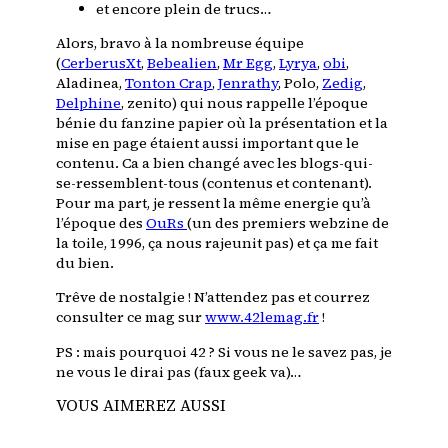
et encore plein de trucs…
Alors, bravo à la nombreuse équipe
(
CerberusXt
,
Bebealien
,
Mr Egg
,
Lyrya
,
obi
,
Aladinea
,
Tonton Crap
,
Jenrathy
, Polo,
Zedig
,
Delphine
, zenito) qui nous rappelle l’époque
bénie du fanzine papier où la présentation et la
mise en page étaient aussi important que le
contenu. Ca a bien changé avec les blogs-qui-
se-ressemblent-tous (contenus et contenant).
Pour ma part, je ressent la même energie qu’à
l’époque des
OuRs
(un des premiers webzine de
la toile, 1996, ça nous rajeunit pas) et ça me fait
du bien.
Trêve de nostalgie ! N’attendez pas et courrez
consulter ce mag sur
www.42lemag.fr
!
PS : mais pourquoi 42 ? Si vous ne le savez pas, je
ne vous le dirai pas (faux geek va)…
VOUS AIMEREZ AUSSI