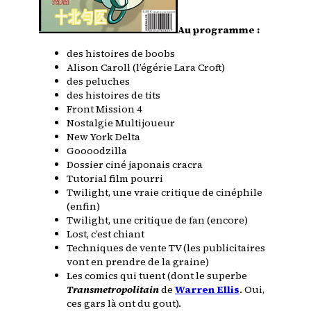
Au programme :
des histoires de boobs
Alison Caroll (l’égérie Lara Croft)
des peluches
des histoires de tits
Front Mission 4
Nostalgie Multijoueur
New York Delta
Goooodzilla
Dossier ciné japonais cracra
Tutorial film pourri
Twilight, une vraie critique de cinéphile
(enfin)
Twilight, une critique de fan (encore)
Lost, c’est chiant
Techniques de vente TV (les publicitaires
vont en prendre de la graine)
Les comics qui tuent (dont le superbe
Transmetropolitain
de
Warren Ellis
. Oui,
ces gars là ont du gout).