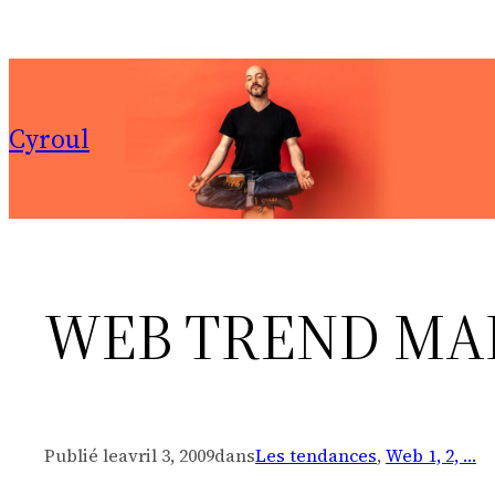
Aller
au
contenu
Cyroul
WEB TREND MAP
Publié le
avril 3, 2009
dans
Les tendances
, 
Web 1, 2, …