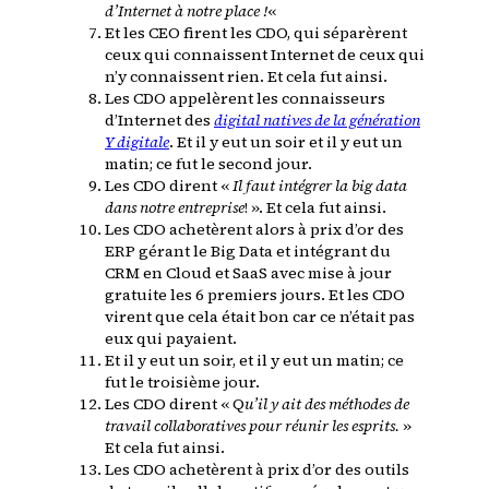
d’Internet à notre place !
«
Et les CEO firent les CDO, qui séparèrent
ceux qui connaissent Internet de ceux qui
n’y connaissent rien. Et cela fut ainsi.
Les CDO appelèrent les connaisseurs
d’Internet des
digital natives de la génération
Y digitale
. Et il y eut un soir et il y eut un
matin; ce fut le second jour.
Les CDO dirent «
Il faut intégrer la big data
dans notre entreprise
! ». Et cela fut ainsi.
Les CDO achetèrent alors à prix d’or des
ERP gérant le Big Data et intégrant du
CRM en Cloud et SaaS avec mise à jour
gratuite les 6 premiers jours. Et les CDO
virent que cela était bon car ce n’était pas
eux qui payaient.
Et il y eut un soir, et il y eut un matin; ce
fut le troisième jour.
Les CDO dirent « Q
u’il y ait des méthodes de
travail collaboratives pour réunir les esprits.
»
Et cela fut ainsi.
Les CDO achetèrent à prix d’or des outils