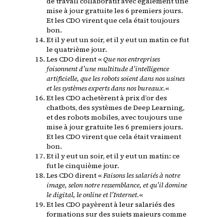
de travail collaboratif avec également une
mise à jour gratuite les 6 premiers jours.
Et les CDO virent que cela était toujours
bon.
Et il y eut un soir, et il y eut un matin ce fut
le quatrième jour.
Les CDO dirent «
Que nos entreprises
foisonnent d’une multitude d’intelligence
artificielle, que les robots soient dans nos usines
et les systèmes experts dans nos bureaux.
«
Et les CDO achetèrent à prix d’or des
chatbots, des systèmes de Deep Learning,
et des robots mobiles, avec toujours une
mise à jour gratuite les 6 premiers jours.
Et les CDO virent que cela était vraiment
bon.
Et il y eut un soir, et il y eut un matin: ce
fut le cinquième jour.
Les CDO dirent «
Faisons les salariés à notre
image, selon notre ressemblance, et qu’il domine
le digital, le online et l’Internet.
«
Et les CDO payèrent à leur salariés des
formations sur des sujets majeurs comme