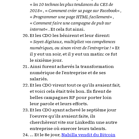
«
les 10 technos les plus tendances du CES de
2018
« , «
Comment créer sa page sur Facebook
« ,
«
Programmer une page HTML
facilement
« ,
«
Comment faire une campagne de pub sur
internet
« . Et cela fut ainsi.
Et les CDO les bénirent et leur dirent:
«
Soyez digitaux, multipliez vos compétences
numériques, ou sinon virez de l’entreprise !
» Et
il y eut un soir, et il y eut un matin: ce fut
le sixième jour.
Ainsi furent achevés la transformation
numérique de l’entreprise et de ses
salariés.
Et les CDO virent tout ce qu’ils avaient fait,
et voici cela était très bon. Ils firent de
belles campagnes RP pour porter loin
leur parole et leurs efforts.
Et les CDO ayant achevé le septième jour
l’oeuvre qu’ils avaient faite, ils
cherchèrent vite sur LinkedIn une autre
entreprise où exercer leurs talents.
… Et le 8e jour,
Nabilla vendit du Bitcoin