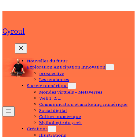
Aller
au
contenu
Cyroul
Nouvelles du futur
Exploration Anticipation Innovation
prospective
Les tendances
Société numérique
Mondes virtuels – Metaverses
Web 1, 2, …
Communication et marketing numérique
Social digital
Culture numérique
Mythologie du geek
Créations
Illustrations