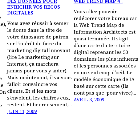
DES DONNÉES POUR
WEB TREND MAP 4 !
ENRICHIR VOS RECOS
Vous allez pouvoir
DIGITALES
e
redécorer votre bureau car
Vous avez réussir à semer
e),
la Web Trend Map de
le doute dans la tête de
Information Architects est
votre dinosaure de patron
quasi terminée. Il s’agit
sur l’intérêt de faire du
d’une carte du territoire
marketing digital innovant
)
digital reprenant les 50
(lire Le marketing sur
domaines les plus influent
Internet, ça marchera
et les personnes associées
jamais pour vous y aider).
en un seul coup d’oeil. Le
Mais maintenant, il va vous
e
modèle économique de IA
falloir convaincre vos
de
basé sur cette carte (ils
clients. Et si les mots
 On
n’ont pas que pour vivre)…
s’envolent, les chiffres eux,
AVRIL 3, 2009
restent. Et heureusement,…
e
JUIN 11, 2009