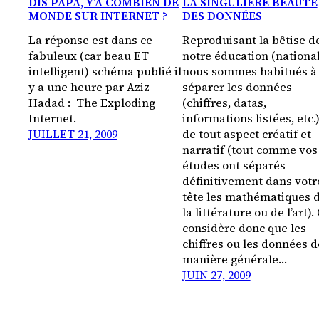
DIS PAPA, Y’A COMBIEN DE
LA SINGULIÈRE BEAUTÉ
MONDE SUR INTERNET ?
DES DONNÉES
La réponse est dans ce
Reproduisant la bêtise d
fabuleux (car beau ET
notre éducation (national
intelligent) schéma publié il
nous sommes habitués à
y a une heure par Aziz
séparer les données
Hadad : The Exploding
(chiffres, datas,
Internet.
informations listées, etc.
JUILLET 21, 2009
de tout aspect créatif et
narratif (tout comme vos
études ont séparés
définitivement dans votr
tête les mathématiques 
la littérature ou de l’art).
considère donc que les
chiffres ou les données d
manière générale…
JUIN 27, 2009