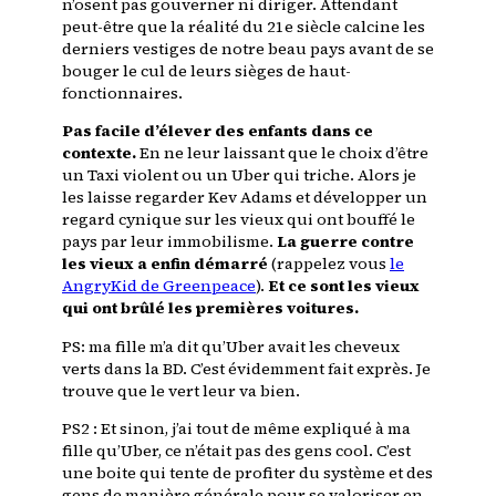
n’osent pas gouverner ni diriger. Attendant
peut-être que la réalité du 21e siècle calcine les
derniers vestiges de notre beau pays avant de se
bouger le cul de leurs sièges de haut-
fonctionnaires.
Pas facile d’élever des enfants dans ce
contexte.
En ne leur laissant que le choix d’être
un Taxi violent ou un Uber qui triche. Alors je
les laisse regarder Kev Adams et développer un
regard cynique sur les vieux qui ont bouffé le
pays par leur immobilisme.
La guerre contre
les vieux a enfin démarré
(rappelez vous
le
AngryKid de Greenpeace
).
Et ce sont les vieux
qui ont brûlé les premières voitures.
PS: ma fille m’a dit qu’Uber avait les cheveux
verts dans la BD. C’est évidemment fait exprès. Je
trouve que le vert leur va bien.
PS2 : Et sinon, j’ai tout de même expliqué à ma
fille qu’Uber, ce n’était pas des gens cool. C’est
une boite qui tente de profiter du système et des
gens de manière générale pour se valoriser en