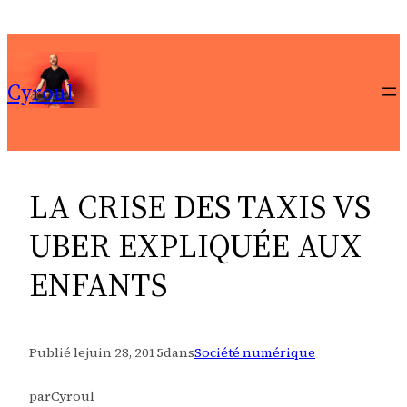
Aller
au
contenu
Cyroul
LA CRISE DES TAXIS VS
UBER EXPLIQUÉE AUX
ENFANTS
Publié le
juin 28, 2015
dans
Société numérique
par
Cyroul