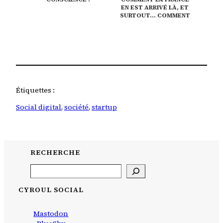
EN EST ARRIVÉ LÀ, ET
SURTOUT… COMMENT
EN SORTIR ?
Étiquettes :
Social digital
, 
société
, 
startup
RECHERCHE
Search
CYROUL SOCIAL
Mastodon