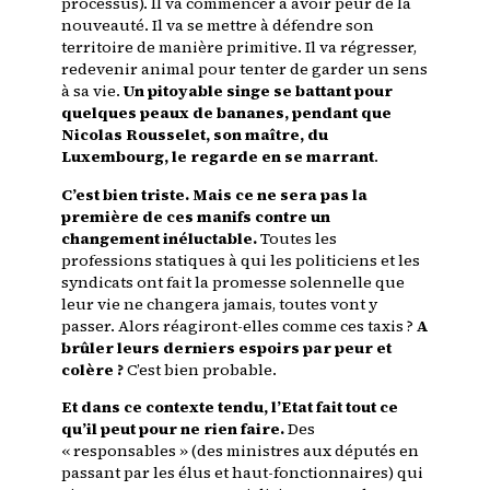
processus). Il va commencer à avoir peur de la
nouveauté. Il va se mettre à défendre son
territoire de manière primitive. Il va régresser,
redevenir animal pour tenter de garder un sens
à sa vie.
Un pitoyable singe se battant pour
quelques peaux de bananes, pendant que
Nicolas Rousselet, son maître, du
Luxembourg, le regarde en se marrant
.
C’est bien triste. Mais ce ne sera pas la
première de ces manifs contre un
changement inéluctable.
Toutes les
professions statiques à qui les politiciens et les
syndicats ont fait la promesse solennelle que
leur vie ne changera jamais, toutes vont y
passer. Alors réagiront-elles comme ces taxis ?
A
brûler leurs derniers espoirs par peur et
colère ?
C’est bien probable.
Et dans ce contexte tendu, l’Etat fait tout ce
qu’il peut pour ne rien faire.
Des
« responsables » (des ministres aux députés en
passant par les élus et haut-fonctionnaires) qui