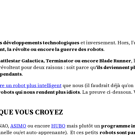
les développements technologiques
et inversement. Hors, l
nt, la révolte ou encore la guerre des robots
.
attlestar Galactica, Terminator ou encore Blade Runner
,
 révoltent pour deux raisons : soit parce qu
‘ils deviennent p
épendants
.
re un robot plus intelligent
que nous (il faudrait déjà qu’on 
 robots qui nous rendent plus idiots
. La preuve ci-dessous. 
 QUE VOUS CROYEZ
NAO
,
ASIMO
ou encore
HUBO
mais plutôt un
programme inf
nnelle ou/et auto-apprenante). Et ces petits
robots sont par