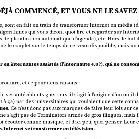
DÉJÀ COMMENCÉ, ET VOUS NE LE SAVEZ
ie, sont en fait en train de transformer Internet en média (d
 algorithmes qui vous diront quoi lire et regarder sur Intern
ls de planification automatique d’agenda), etc. Hors, le but 
rgne le couplet sur le temps de cerveau disponible, mais u
en internautes assistés (l’internaute 4.0 ?), qui ne conso
produire, et ce pour deux raisons :
e ses antécédents guerriers, il s’agit à l’origine d’un outil
 à ça) par des universitaires qui voulaient que cette con
ques
. Ce n’est donc pas aux marques de faire leur lois sur ces
 ne s’agit pas de Terminators armés de gros flingues, mais ils
uoi écouter comme musique, et d’ici peu, quoi penser. Leur c
s Internet se transformer en télévision.