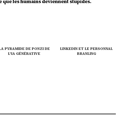
ce que les humains deviennent stupides.
LA PYRAMIDE DE PONZI DE
LINKEDIN ET LE PERSONNAL
L'IA GÉNÉRATIVE
BRANLING