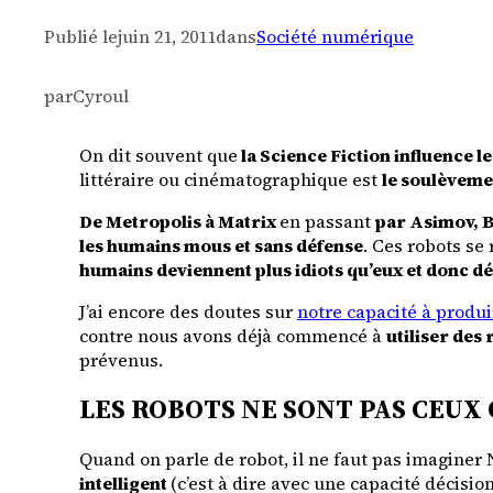
Publié le
juin 21, 2011
dans
Société numérique
par
Cyroul
On dit souvent que
la Science Fiction influence 
littéraire ou cinématographique est
le soulèveme
De Metropolis à Matrix
en passant
par Asimov, B
les humains mous et sans défense
. Ces robots se
humains deviennent plus idiots qu’eux et donc d
J’ai encore des doutes sur
notre capacité à produi
contre nous avons déjà commencé à
utiliser des
prévenus.
LES ROBOTS NE SONT PAS CEUX
Quand on parle de robot, il ne faut pas imaginer
intelligent
(c’est à dire avec une capacité décisio