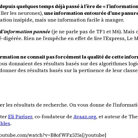
 depuis quelques temps déjà passé à l’ère de « l’informatio
iller les neurones),
une information entourée d’une panure 
ation insipide, mais une information facile à manger.
d’
information pannée
(je ne parle pas de TF1 et M6). Mais 
igérée. Rien ne l’empêche en effet de lire l’Express, Le Mo
mation ne connait pas forcément la qualité de cette infor
 nous donnaient des résultats basés sur des algorithmes logi
donner des résultats basés sur la pertinence de leur class
er les résultats de recherche. On vous donne de l’informat
nter
Eli Pariser
, co-fondateur de
Avaaz.org
, et auteur de
The
bbles
.
w.youtube.com/watch?v=B8ofWFx525s[/youtube]