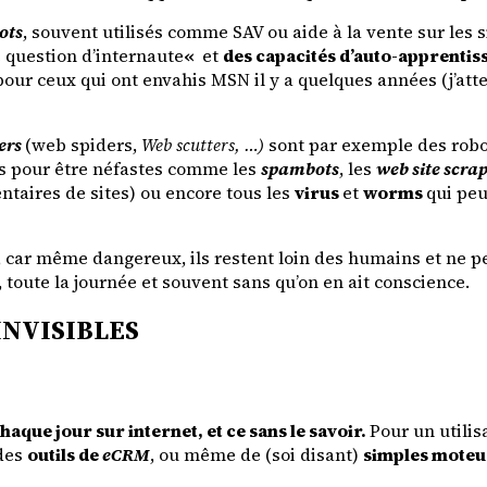
ots
, souvent utilisés comme SAV ou aide à la vente sur les
e question d’internaute
«
et
des capacités d’auto-apprentiss
our ceux qui ont envahis MSN il y a quelques années (j’att
ers
(web spiders,
Web scutters
, …)
sont par exemple des robot
nus pour être néfastes comme les
spambots
, les
web site scra
taires de sites) ou encore tous les
virus
et
worms
qui peu
, car même dangereux, ils restent loin des humains et ne 
, toute la journée et souvent sans qu’on en ait conscience.
INVISIBLES
chaque jour sur internet, et ce sans le savoir.
Pour un utilis
 des
outils de
eCRM
, ou même de (soi disant)
simples moteu