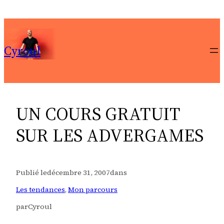
Aller
au
contenu
Cyroul
UN COURS GRATUIT
SUR LES ADVERGAMES
Publié le
décembre 31, 2007
dans
Les tendances
, 
Mon parcours
par
Cyroul