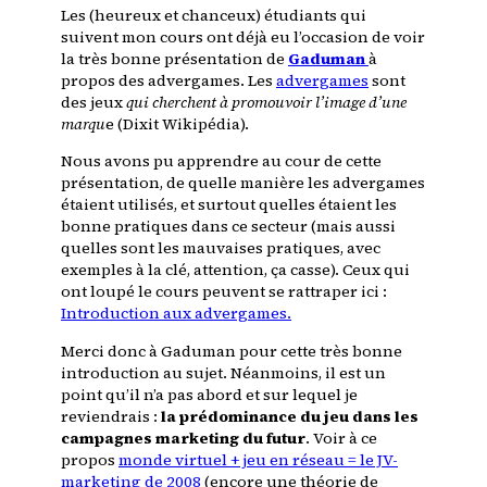
Les (heureux et chanceux) étudiants qui
suivent mon cours ont déjà eu l’occasion de voir
la très bonne présentation de
Gaduman
à
propos des advergames. Les
advergames
sont
des jeux
qui cherchent à promouvoir l’image d’une
marqu
e (Dixit Wikipédia).
Nous avons pu apprendre au cour de cette
présentation, de quelle manière les advergames
étaient utilisés, et surtout quelles étaient les
bonne pratiques dans ce secteur (mais aussi
quelles sont les mauvaises pratiques, avec
exemples à la clé, attention, ça casse). Ceux qui
ont loupé le cours peuvent se rattraper ici :
Introduction aux advergames.
Merci donc à Gaduman pour cette très bonne
introduction au sujet. Néanmoins, il est un
point qu’il n’a pas abord et sur lequel je
reviendrais :
la prédominance du jeu dans les
campagnes marketing du futur
. Voir à ce
propos
monde virtuel + jeu en réseau = le JV-
marketing de 2008
(encore une théorie de