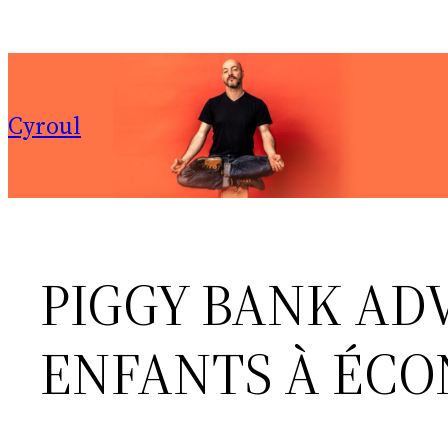
Aller
au
contenu
Cyroul
PIGGY BANK AD
ENFANTS À ÉCON