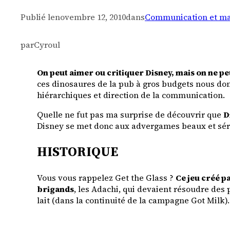
Publié le
novembre 12, 2010
dans
Communication et ma
par
Cyroul
On peut aimer ou critiquer Disney, mais on ne pe
ces dinosaures de la pub à gros budgets nous don
hiérarchiques et direction de la communication.
Quelle ne fut pas ma surprise de découvrir que
D
Disney se met donc aux advergames beaux et série
HISTORIQUE
Vous vous rappelez Get the Glass ?
Ce jeu créé p
brigands
, les Adachi, qui devaient résoudre des
lait (dans la continuité de la campagne Got Milk).