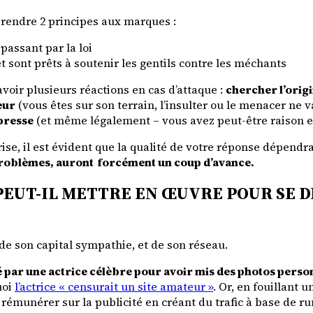
rendre 2 principes aux marques :
passant par la loi
t sont prêts à soutenir les gentils contre les méchants
voir plusieurs réactions en cas d’attaque :
chercher l’orig
eur
(vous êtes sur son terrain, l’insulter ou le menacer ne v
presse
(et même légalement – vous avez peut-être raison 
se, il est évident que la qualité de votre réponse dépendr
es problèmes, auront forcément un coup d’avance.
EUT-IL METTRE EN ŒUVRE POUR SE D
de son capital sympathie, et de son réseau.
é par une actrice célèbre pour avoir mis des photos personn
uoi
l’actrice « censurait un site amateur »
. Or, en fouillant u
 rémunérer sur la publicité en créant du trafic à base de r