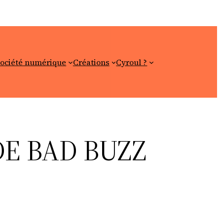
ociété numérique
Créations
Cyroul ?
DE BAD BUZZ