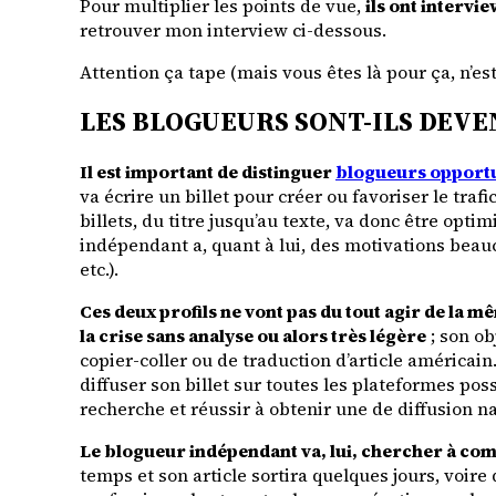
Pour multiplier les points de vue,
ils ont interv
retrouver mon interview ci-dessous.
Attention ça tape (mais vous êtes là pour ça, n’est
LES BLOGUEURS SONT-ILS DEVE
Il est important de distinguer
blogueurs opportu
va écrire un billet pour créer ou favoriser le traf
billets, du titre jusqu’au texte, va donc être opt
indépendant a, quant à lui, des motivations beau
etc.).
Ces deux profils ne vont pas du tout agir de la 
la crise sans analyse ou alors très légère
; son ob
copier-coller ou de traduction d’article américain.
diffuser son billet sur toutes les plateformes p
recherche et réussir à obtenir une de diffusion nat
Le blogueur indépendant va, lui, chercher à co
temps et son article sortira quelques jours, voir