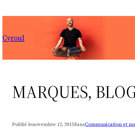
Aller
au
contenu
Cyroul
MARQUES, BLOG
Publié le
novembre 12, 2012
dans
Communication et ma