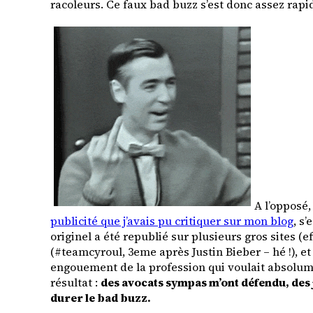
racoleurs. Ce faux bad buzz s’est donc assez rap
A l’opposé,
publicité que j’avais pu critiquer sur mon blog
, s
originel a été republié sur plusieurs gros sites (e
(#teamcyroul, 3eme après Justin Bieber – hé !), et
engouement de la profession qui voulait absolume
résultat :
des avocats sympas m’ont défendu, des j
durer le bad buzz.