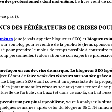
iewé des professionnels dont moi-même.
Le livre vient de so
-ce pas ?).
NUS DES FÉDÉRATEURS DE CRISES POU
nistes
(que je vais appeler blogueurs SEO) et
blogueurs in
ic sur son blog pour revendre de la publicité (liens sponsori
imisé pour prendre le moins de temps possible à construire t
coup personnelles (valorisation de son expertise professi
même façon en cas de crise de marque.
Le blogueur SEO (spé
jectif étant de
faire venir des visiteurs sur son site grâce à
 Le blogueur SEO étant souvent un spécialiste de la propagat
ossibles (notamment les réseaux sociaux) pour tenter de se
urelle de l’article : un buzz (et dans ce cas-là, un bad buz
mprendre un peu plus le problème
, voire à analyser la sit
e quelques semaines après celui du blogueur SEO. Néanmoins,