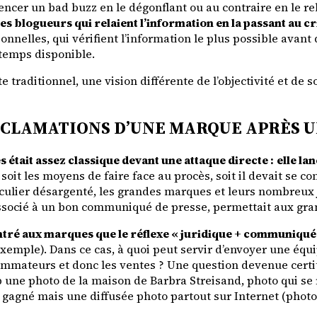
encer un bad buzz en le dégonflant ou au contraire en le re
les blogueurs qui relaient l’information en la passant au c
tionnelles, qui vérifient l’information le plus possible avant
 temps disponible.
te traditionnel, une vision différente de l’objectivité et d
ÉCLAMATIONS D’UNE MARQUE APRÈS U
s était assez classique devant une attaque directe :
elle la
t soit les moyens de faire face au procès, soit il devait se
ticulier désargenté, les grandes marques et leurs nombreux 
associé à un bon communiqué de presse, permettait aux gra
ntré aux marques que le réflexe « juridique + communiqué 
xemple). Dans ce cas, à quoi peut servir d’envoyer une équi
nsommateurs et donc les ventes ? Une question devenue cert
 une photo de la maison de Barbra Streisand, photo qui se r
 gagné mais une diffusée photo partout sur Internet (photo q