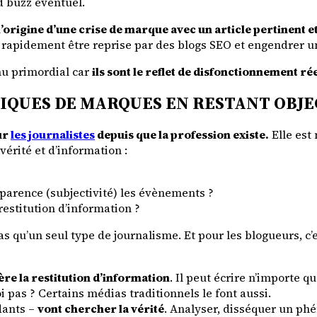
d buzz éventuel.
origine d’une crise de marque avec un article pertinent et
ut rapidement être reprise par des blogs SEO et engendrer 
nu primordial car
ils sont le reflet de disfonctionnement r
QUES DE MARQUES EN RESTANT OBJE
ur
les journalistes
depuis que la profession existe.
Elle est
vérité et d’information :
nsparence (subjectivité) les évènements ?
 restitution d’information ?
pas qu’un seul type de journalisme. Et pour les blogueurs, c’
ère la restitution d’information
. Il peut écrire n’importe qu
 pas ? Certains médias traditionnels le font aussi.
dants –
vont chercher la vérité
. Analyser, disséquer un phé