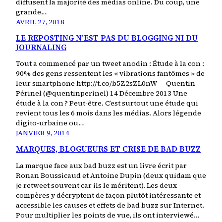
diffusent la majorité des médias online. Du coup, une
grande…
AVRIL 27, 2018
LE REPOSTING N’EST PAS DU BLOGGING NI DU
JOURNALING
Tout a commencé par un tweet anodin : Étude à la con :
90% des gens ressentent les « vibrations fantômes » de
leur smartphone http://t.co/b5Z2sZL0nW — Quentin
Périnel (@quentinperinel) 14 Décembre 2013 Une
étude à la con ? Peut-être. C’est surtout une étude qui
revient tous les 6 mois dans les médias. Alors légende
digito-urbaine ou…
JANVIER 9, 2014
MARQUES, BLOGUEURS ET CRISE DE BAD BUZZ
La marque face aux bad buzz est un livre écrit par
Ronan Boussicaud et Antoine Dupin (deux quidam que
je retweet souvent car ils le méritent). Les deux
compères y décryptent de façon plutôt intéressante et
accessible les causes et effets de bad buzz sur Internet.
Pour multiplier les points de vue, ils ont interviewé…