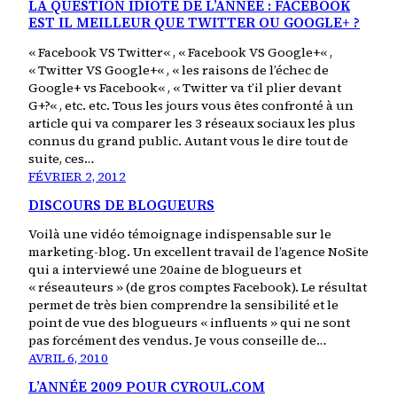
LA QUESTION IDIOTE DE L’ANNÉE : FACEBOOK
EST IL MEILLEUR QUE TWITTER OU GOOGLE+ ?
« Facebook VS Twitter« , « Facebook VS Google+« ,
« Twitter VS Google+« , « les raisons de l’échec de
Google+ vs Facebook« , « Twitter va t’il plier devant
G+?« , etc. etc. Tous les jours vous êtes confronté à un
article qui va comparer les 3 réseaux sociaux les plus
connus du grand public. Autant vous le dire tout de
suite, ces…
FÉVRIER 2, 2012
DISCOURS DE BLOGUEURS
Voilà une vidéo témoignage indispensable sur le
marketing-blog. Un excellent travail de l’agence NoSite
qui a interviewé une 20aine de blogueurs et
« réseauteurs » (de gros comptes Facebook). Le résultat
permet de très bien comprendre la sensibilité et le
point de vue des blogueurs « influents » qui ne sont
pas forcément des vendus. Je vous conseille de…
AVRIL 6, 2010
L’ANNÉE 2009 POUR CYROUL.COM