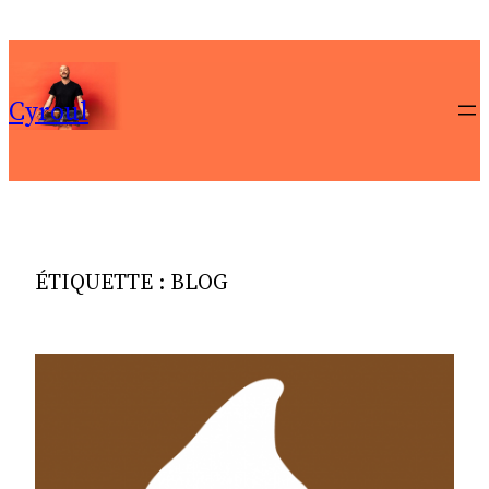
Aller
au
contenu
Cyroul
ÉTIQUETTE :
BLOG