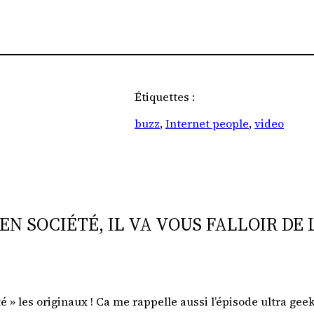
Étiquettes :
buzz
, 
Internet people
, 
video
 EN SOCIÉTÉ, IL VA VOUS FALLOIR D
uté » les originaux ! Ca me rappelle aussi l’épisode ultra ge