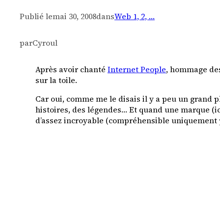
Publié le
mai 30, 2008
dans
Web 1, 2, …
par
Cyroul
Après avoir chanté
Internet People
, hommage des
sur la toile.
Car oui, comme me le disais il y a peu un grand ph
histoires, des légendes… Et quand une marque (ici
d’assez incroyable (compréhensible uniquement pa