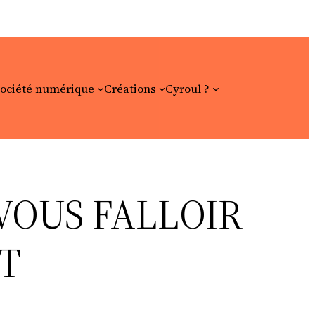
ociété numérique
Créations
Cyroul ?
 VOUS FALLOIR
T