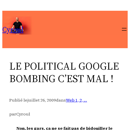
Aller
au
contenu
Cyroul
LE POLITICAL GOOGLE
BOMBING C’EST MAL !
Publié le
juillet 26, 2009
dans
Web 1, 2, …
par
Cyroul
Non, les gars, ça ne se fait pas de bidouiller le