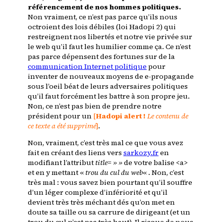
référencement de nos hommes politiques.
Non vraiment, ce n’est pas parce qu’ils nous
octroient des lois débiles (
loi Hadopi 2
) qui
restreignent nos libertés et notre vie privée sur
le web qu’il faut les humilier comme ça. Ce n’est
pas parce dépensent des fortunes sur de la
communication Internet politique
pour
inventer de nouveaux moyens de e-propagande
sous l’oeil béat de leurs adversaires politiques
qu’il faut forcément les battre à son propre jeu.
Non, ce n’est pas bien de prendre notre
président pour un
[
Hadopi alert !
Le contenu de
ce texte a été supprimé
]
.
Non, vraiment, c’est très mal ce que vous avez
fait en créant des liens vers
sarkozy.fr
en
modifiant l’attribut
title= » »
de votre balise <a>
et en y mettant «
trou du cul du web
« . Non, c’est
très mal : vous savez bien pourtant qu’il souffre
d’un léger complexe d’infériorité et qu’il
devient très très méchant dés qu’on met en
doute sa taille ou sa carrure de dirigeant (et un