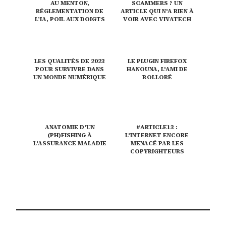
AU MENTON,
SCAMMERS ? UN
RÉGLEMENTATION DE
ARTICLE QUI N'A RIEN À
L’IA, POIL AUX DOIGTS
VOIR AVEC VIVATECH
LES QUALITÉS DE 2023
LE PLUGIN FIREFOX
POUR SURVIVRE DANS
HANOUNA, L'AMI DE
UN MONDE NUMÉRIQUE
BOLLORÉ
ANATOMIE D'UN
#ARTICLE13 :
(PH)FISHING À
L'INTERNET ENCORE
L'ASSURANCE MALADIE
MENACÉ PAR LES
COPYRIGHTEURS