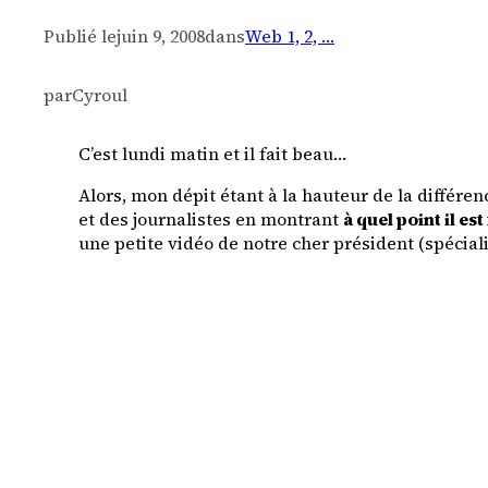
Publié le
juin 9, 2008
dans
Web 1, 2, …
par
Cyroul
C’est lundi matin et il fait beau…
Alors, mon dépit étant à la hauteur de la différ
et des journalistes en montrant
à quel point il e
une petite vidéo de notre cher président (spécia