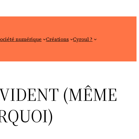
ociété numérique
Créations
Cyroul ?
 ÉVIDENT (MÊME
URQUOI)