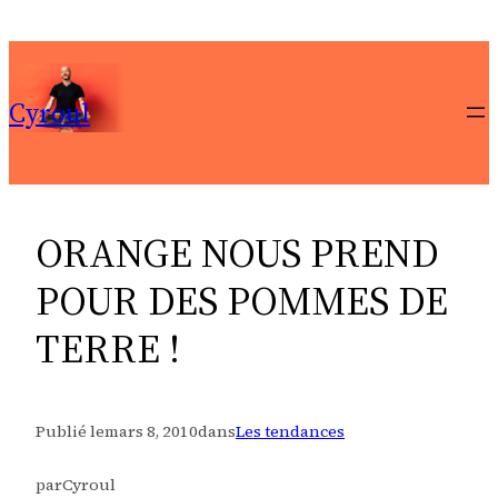
Aller
au
contenu
Cyroul
ORANGE NOUS PREND
POUR DES POMMES DE
TERRE !
Publié le
mars 8, 2010
dans
Les tendances
par
Cyroul