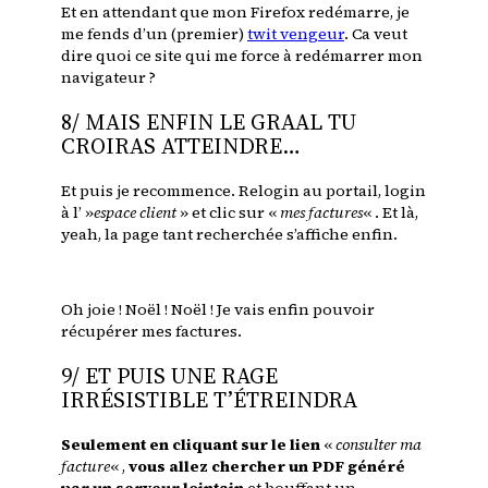
Et en attendant que mon Firefox redémarre, je
me fends d’un (premier)
twit vengeur
. Ca veut
dire quoi ce site qui me force à redémarrer mon
navigateur ?
8/ MAIS ENFIN LE GRAAL TU
CROIRAS ATTEINDRE…
Et puis je recommence. Relogin au portail, login
à l’ »
espace client
» et clic sur «
mes factures
« . Et là,
yeah, la page tant recherchée s’affiche enfin.
Oh joie ! Noël ! Noël ! Je vais enfin pouvoir
récupérer mes factures.
9/ ET PUIS UNE RAGE
IRRÉSISTIBLE T’ÉTREINDRA
Seulement en cliquant sur le lien
«
consulter ma
facture
« ,
vous allez chercher un PDF généré