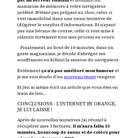
par un serveur lointain
et bouffant un
maximum de mémoire à votre navigateur
préféré. N’étant pas préparé au choc, celui-ci
s’est immobilisé dans une vaine tentative de
(di)gérer le surplus d’informations. Et n’ayant
pas une bécane de course, celle-ci s’est mise à
ralentir fortement tous mes process en cours.
Finalement, au bout de 10 minutes, dans un
geste magnanime, je décide d’abréger ses
souffrances en killant la session du navigateur.
Évidement
ça n’a pas amélioré mon humeur
et
je me suis fendu d’un
nouveau tweet
vengeur.
Et j’en ai même écrit un article que vous êtes en
train de lire…
CONCLUSIONS : L’INTERNET BY ORANGE,
JE LUI LAISSE !
Après de nouvelles tentatives j’ai réussit à
récupérer mes 3 factures.
Il m’aura fallu 35
minutes, beaucoup de sueur et de colère pour