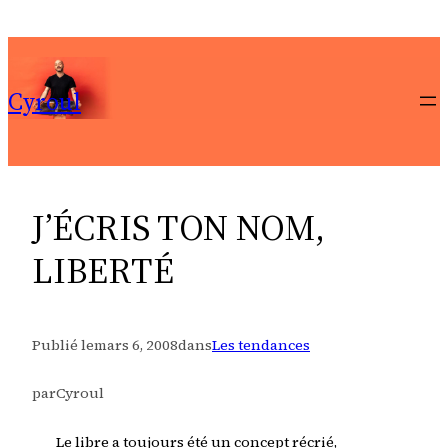
Aller
au
contenu
Cyroul
J’ÉCRIS TON NOM,
LIBERTÉ
Publié le
mars 6, 2008
dans
Les tendances
par
Cyroul
Le libre a toujours été un concept récrié,