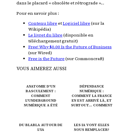
dans le placard « obsolète et rétrograde »…
Pour en savoir plus :
Contenu libre
et
Logiciel libre
(sur la
Wikipédia)
Le livret du libre
(disponible en
téléchargement gratuit)
Free! Why $0.00 Is the Future of Business
(sur Wired)
Free is the Future
(sur Commoncraft)
VOUS AIMEREZ AUSSI
ANATOMIE D'UN
DÉPENDANCE
BASCULEMENT :
NUMÉRIQUE :
COMMENT
COMMENT LA FRANCE
L'UNDERGROUND
EN EST ARRIVÉ LÀ, ET
NUMÉRIQUE A ÉTÉ
SURTOUT… COMMENT
CAPTURÉ
EN SORTIR ?
DU BLABLA AUTOUR DE
LES IA VONT-ELLES
L'IA
NOUS REMPLACER?