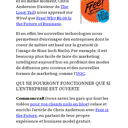
Et au même moment, Chris
Anderson (l’auteur de
The
Long Tail
) nous apprend sur
Wired
que
Free! Why $0.00 Is
the Future of Business
.
Et en effet, les nouvelles technologies nous
permettent d’envisager des entreprises dont le
coeur de métier est basé sur la gratuité (à
l’image de Nine Inch Nails). Par exemple, il est
beauoup plus facile de faire du marketing
intelligent aujourd’hui en profitant des modes
de diffusion peu couteux et des nouvelles
formes de marketing comme l’
UGC
.
QUI NE POURRONT FONCTIONNER QUE SI
L’ENTREPRISE EST
OUVERTE
Commoncraft
(vous savez les gars qui font les
vidéos
pour vos clients nuls en blog
) relaie et
enrichi l’article de Chris Anderson avec
Free is
the Future
, en parlant de leur propre
expérience et business model gratuit.