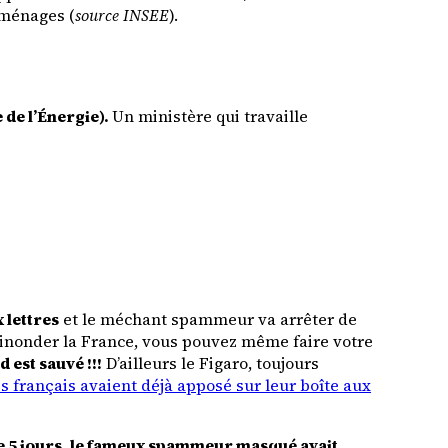
 ménages (
source INSEE
).
 de l’Énergie).
Un ministère qui travaille
 lettres
et le méchant spammeur va arrêter de
 inonder la France, vous pouvez même faire votre
d est sauvé !!!
D’ailleurs le Figaro, toujours
s français avaient déjà apposé sur leur boîte aux
e 5 jours, le fameux spammeur masqué avait