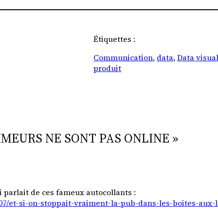
Étiquettes :
Communication
, 
data
, 
Data visual
produit
MMEURS NE SONT PAS ONLINE »
i parlait de ces fameux autocollants :
07/et-si-on-stoppait-vraiment-la-pub-dans-les-boites-aux-l