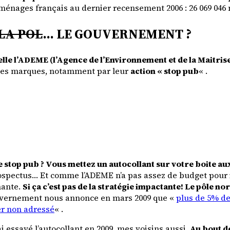
ménages français au dernier recensement 2006
: 26 069 046
LA POL
… LE GOUVERNEMENT ?
le l’ADEME (l’Agence de l’Environnement et de la Maitrise
r les marques, notamment par
leur
action « stop pub
«
.
e stop pub ? Vous mettez un autocollant sur votre boite aux
prospectus… Et comme l’ADEME n’a pas assez de budget pour
mante.
Si ça c’est pas de la stratégie impactante! Le pôle nor
ouvernement nous annonce en mars 2009 que «
plus de 5% de
ier non adressé
« .
’ai essayé l’autocollant en 2009, mes voisins aussi.
Au bout d