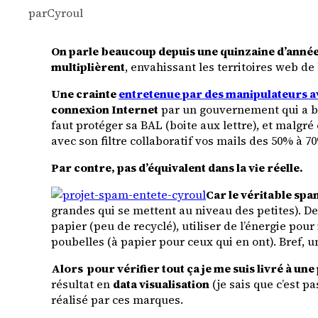
par
Cyroul
On parle beaucoup depuis une quinzaine d’année
multiplièrent
, envahissant les territoires web de
Une crainte
entretenue par des manipulateurs a
connexion Internet
par un gouvernement qui a be
faut protéger sa BAL (boite aux lettre), et malgré
avec son filtre collaboratif vos mails des 50% à 7
Par contre, pas d’équivalent dans la vie réelle.
Car le véritable sp
grandes qui se mettent au niveau des petites). De
papier (peu de recyclé), utiliser de l’énergie pou
poubelles (à papier pour ceux qui en ont). Bref, u
Alors pour vérifier tout ça je me suis livré à une
résultat en
data visualisation
(je sais que c’est p
réalisé par ces marques.