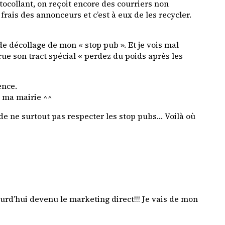
autocollant, on reçoit encore des courriers non
rais des annonceurs et c’est à eux de les recycler.
e décollage de mon « stop pub ». Et je vois mal
ue son tract spécial « perdez du poids après les
ence.
à ma mairie ^^
 de ne surtout pas respecter les stop pubs… Voilà où
ourd’hui devenu le marketing direct!!! Je vais de mon