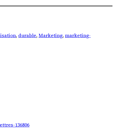
isation
, 
durable
, 
Marketing
, 
marketing-
ettres-136806