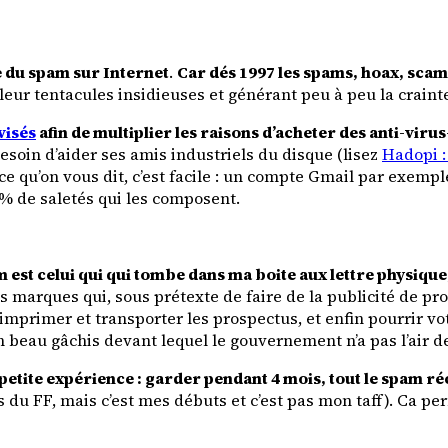
 du spam sur Internet
.
Car dés 1997 les spams, hoax, scam
 leur tentacules insidieuses et générant peu à peu la craint
visés
afin de
multiplier les raisons d’acheter des anti-virus-
soin d’aider ses amis industriels du disque (lisez
Hadopi :
 ce qu’on vous dit, c’est facile : un compte Gmail par exem
0% de saletés qui les composent.
am est celui qui qui tombe dans ma boite aux lettre physi
s marques qui, sous prétexte de faire de la publicité de pr
r imprimer et transporter les prospectus, et enfin pourrir v
n beau gâchis devant lequel le gouvernement n’a pas l’air d
 petite expérience :
garder pendant 4 mois, tout le spam ré
as du
FF
, mais c’est mes débuts et c’est pas mon taff). Ca p