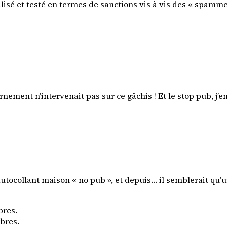
icialisé et testé en termes de sanctions vis à vis des « spam
rnement n’intervenait pas sur ce gâchis ! Et le stop pub, j’
 autocollant maison « no pub », et depuis… il semblerait qu
bres.
rbres.