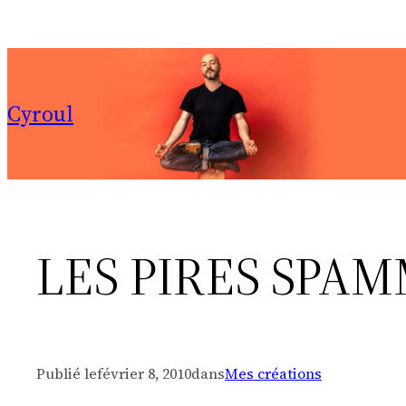
Aller
au
contenu
Cyroul
LES PIRES SPA
Publié le
février 8, 2010
dans
Mes créations