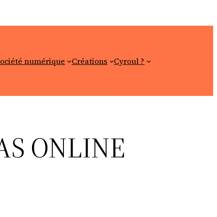
ociété numérique
Créations
Cyroul ?
AS ONLINE