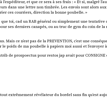
l’expéditeur, et que ce sera à ses frais : « Et si, malgré l’
rs dans une lettre non timbrée. Les envois sont alors aux f
rier ces courriers, direction la bonne poubelle. »
 que toi, cad un RAB général ou simplement une tentative d
ur ses derniers canapés, ou au truc de gym du coin de la r
tus. Mais ce n’est pas de la PREVENTION, c’est une conséqu
ur le poids de ma poubelle à papiers moi aussi et l’envoyer 
 distrib de prospoectus pour restos jap avait pour CONSIGNE
urtout extrêmement révélateur du bordel sans fin qu’est auj