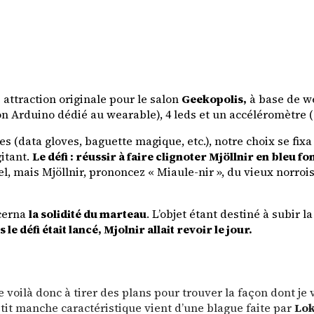
attraction originale pour le salon
Geekopolis,
à base de we
rduino dédié au wearable), 4 leds et un accéléromètre (et
s (data gloves, baguette magique, etc.), notre choix se fix
gitant.
Le défi : réussir à faire clignoter Mjöllnir en bleu fo
l, mais Mjöllnir, prononcez « Miaule-nir », du vieux norroi
ncerna
la solidité du marteau
. L’objet étant destiné à subir
 le défi était lancé, Mjolnir allait revoir le jour.
 voilà donc à tirer des plans pour trouver la façon dont j
tit manche caractéristique vient d’une blague faite par
Lok