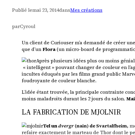
Publié le
mai 23, 2014
dans
Mes créations
par
Cyroul
Un client de Curiouser m’a demandé de créer une 
que d’un
Flora
(un micro-board de programmation A
Après plusieurs idées plus ou moins géniale
« intelligent » pouvant changer de couleur en l’a
incultes éduqués par les films grand public Marve
foudroyante de couleur blanche.
L’idée étant trouvée, la principale contrainte co
moins maladroits durant les 2 jours du salon.
Mais
LA FABRICATION DE MJOLNIR
Tel un
dvergr
(nain) de Svartalfheim,
me
refaire exactement le marteau de Thor dont le pe