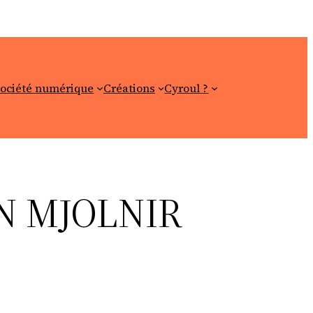
ociété numérique
Créations
Cyroul ?
N MJOLNIR