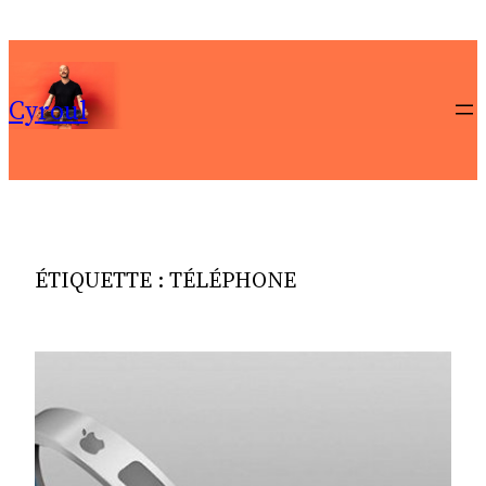
Aller
au
contenu
Cyroul
ÉTIQUETTE :
TÉLÉPHONE