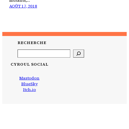
mutants,…
AOÛT 17, 2018
RECHERCHE
Search
CYROUL SOCIAL
Mastodon
BlueSky
Itch.io
CYROUL
bidouillé avec
WordPress