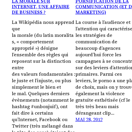
LA MORALE SUR
PORNIFICATION DE LA
INTERNET, UNE AFFAIRE
COMMUNICATION (ET 
DE BUSINESS ?
MARKETING)
La Wikipédia nous apprend
La course à l’audience et
que
l’attention qui caractéris
la morale (du latin moralita
les stratégies de
s, « comportement
communication de
approprié ») désigne
beaucoup d’agences
l’ensemble des règles qui
aujourd’hui force les
reposent sur la distinction
campagnes à se concentr
entre
sur des leviers d’attentio
des valeurs fondamentales :
primaires. Parmi ces
le juste et l’injuste, ou plus
leviers, le porno a une pl
simplement le bien et
de choix, mais on y trouv
le mal. Quelques derniers
également la violence
évènements (notamment le
gratuite esthétisée (cf le
hashtag #unbonjuif), ont
très très beau mais
fait dire à certains
dérangeant clip…
qu’Internet, Facebook ou
MAI 28, 2012
Twitter (très mélangé dans