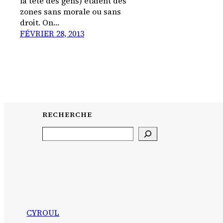
la tête des gens) étaient des
zones sans morale ou sans
droit. On…
FÉVRIER 28, 2013
RECHERCHE
Search
CYROUL