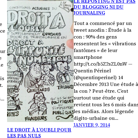
LE REPOSTING N’EST PAS
DU BLOGGING NI DU
JOURNALING
Tout a commencé par un
e
tweet anodin : Étude à la
nce
con : 90% des gens
ressentent les « vibrations
fantômes » de leur
eur
smartphone
e
http://t.co/b5Z2sZL0nW —
de
Quentin Périnel
(@quentinperinel) 14
is
Décembre 2013 Une étude 
t.
la con ? Peut-être. C’est
surtout une étude qui
s…
revient tous les 6 mois dan
les médias. Alors légende
digito-urbaine ou…
JANVIER 9, 2014
LE DROIT À L’OUBLI POUR
LES PAS NULS