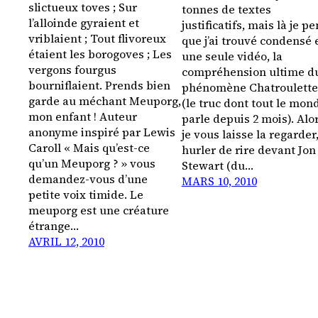
slictueux toves ; Sur
tonnes de textes
l’alloinde gyraient et
justificatifs, mais là je p
vriblaient ; Tout flivoreux
que j’ai trouvé condensé 
étaient les borogoves ; Les
une seule vidéo, la
vergons fourgus
compréhension ultime d
bourniflaient. Prends bien
phénomène Chatroulette
garde au méchant Meuporg,
(le truc dont tout le mon
mon enfant ! Auteur
parle depuis 2 mois). Alo
anonyme inspiré par Lewis
je vous laisse la regarder
Caroll « Mais qu’est-ce
hurler de rire devant Jon
qu’un Meuporg ? » vous
Stewart (du…
demandez-vous d’une
MARS 10, 2010
petite voix timide. Le
meuporg est une créature
étrange…
AVRIL 12, 2010