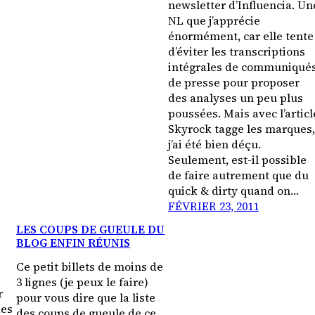
newsletter d’Influencia. Un
NL que j’apprécie
énormément, car elle tente
d’éviter les transcriptions
intégrales de communiqué
de presse pour proposer
des analyses un peu plus
poussées. Mais avec l’articl
Skyrock tagge les marques,
j’ai été bien déçu.
Seulement, est-il possible
de faire autrement que du
quick & dirty quand on…
FÉVRIER 23, 2011
LES COUPS DE GUEULE DU
BLOG ENFIN RÉUNIS
Ce petit billets de moins de
3 lignes (je peux le faire)
r
pour vous dire que la liste
des
des coups de gueule de ce