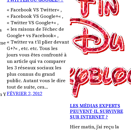
« Facebook VS Twitter« ,
« Facebook VS Google+« ,
« Twitter VS Google+« ,
« les raisons de l’échec de
s
Google+ vs Facebook« ,
« Twitter va t’il plier devant
rme
G+?« , etc. etc. Tous les
jours vous êtes confronté à
un article qui va comparer
les 3 réseaux sociaux les
plus connus du grand
public. Autant vous le dire
tout de suite, ces…
FÉVRIER 2, 2012
n Y
LES MÉDIAS EXPERTS
PEUVENT-IL SURVIVRE
SUR INTERNET ?
Hier matin, j’ai reçu la