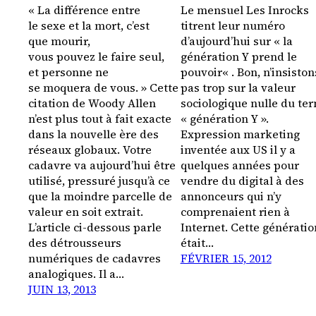
« La différence entre
Le mensuel Les Inrocks
le sexe et la mort, c’est
titrent leur numéro
que mourir,
d’aujourd’hui sur « la
vous pouvez le faire seul,
génération Y prend le
et personne ne
pouvoir« . Bon, n’insiston
se moquera de vous. » Cette
pas trop sur la valeur
citation de Woody Allen
sociologique nulle du te
n’est plus tout à fait exacte
« génération Y ».
dans la nouvelle ère des
Expression marketing
réseaux globaux. Votre
inventée aux US il y a
cadavre va aujourd’hui être
quelques années pour
utilisé, pressuré jusqu’à ce
vendre du digital à des
que la moindre parcelle de
annonceurs qui n’y
valeur en soit extrait.
comprenaient rien à
L’article ci-dessous parle
Internet. Cette génératio
des détrousseurs
était…
numériques de cadavres
FÉVRIER 15, 2012
analogiques. Il a…
JUIN 13, 2013