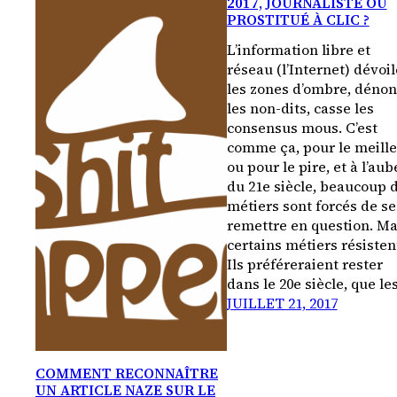
2017, JOURNALISTE OU
PROSTITUÉ À CLIC ?
L’information libre et
réseau (l’Internet) dévoil
les zones d’ombre, déno
les non-dits, casse les
consensus mous. C’est
comme ça, pour le meill
ou pour le pire, et à l’aub
du 21e siècle, beaucoup 
métiers sont forcés de se
remettre en question. Ma
certains métiers résisten
Ils préféreraient rester
dans le 20e siècle, que le
JUILLET 21, 2017
COMMENT RECONNAÎTRE
UN ARTICLE NAZE SUR LE