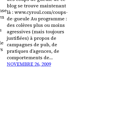
blog se trouve maintenant
ense
là : www.cyroul.com/coups-
en
de-gueule Au programme :
des colères plus ou moins
u
agressives (mais toujours
justifiées) à propos de
de
campagnes de pub, de
rs
pratiques d’agences, de
,
comportements de…
NOVEMBRE 26, 2009