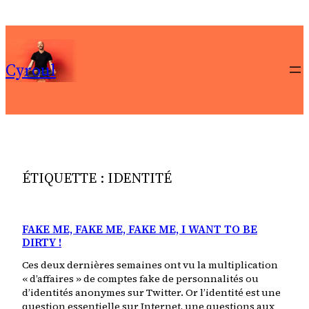
Aller
au
contenu
Cyroul
ÉTIQUETTE :
IDENTITÉ
FAKE ME, FAKE ME, FAKE ME, I WANT TO BE
DIRTY !
Ces deux dernières semaines ont vu la multiplication
« d’affaires » de comptes fake de personnalités ou
d’identités anonymes sur Twitter. Or l’identité est une
question essentielle sur Internet, une questions aux