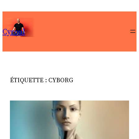
Aller
au
contenu
Cyroul
ÉTIQUETTE :
CYBORG