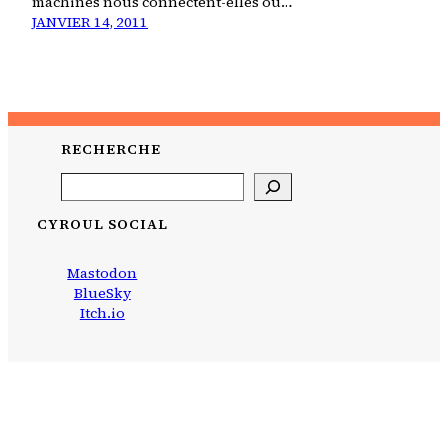
machines nous connectent-elles ou…
JANVIER 14, 2011
RECHERCHE
Search
CYROUL SOCIAL
Mastodon
BlueSky
Itch.io
CYROUL
bidouillé avec
WordPress