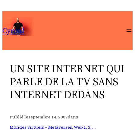
Aller
au
contenu
Cyroul
UN SITE INTERNET QUI
PARLE DE LA TV SANS
INTERNET DEDANS
Publié le
septembre 14, 2007
dans
Mondes virtuels – Metaverses
, 
Web 1, 2, …