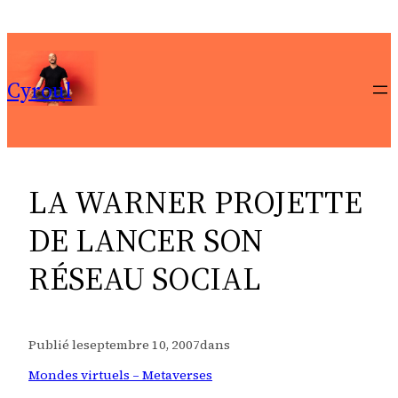
Aller
au
contenu
Cyroul
LA WARNER PROJETTE
DE LANCER SON
RÉSEAU SOCIAL
Publié le
septembre 10, 2007
dans
Mondes virtuels – Metaverses