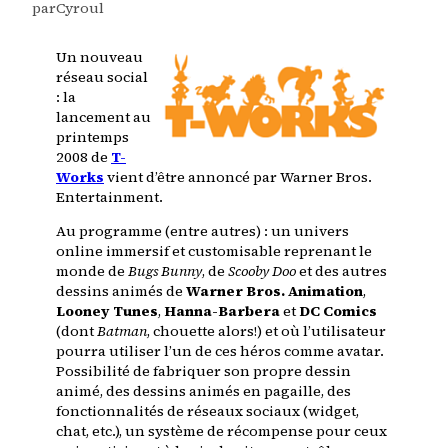
par
Cyroul
Un nouveau
réseau social
: la
lancement au
printemps
2008 de
T-
Works
vient d’être
annoncé par Warner Bros.
Entertainment
.
Au programme (entre autres) : un univers
online immersif et customisable reprenant le
monde de
Bugs Bunny
, de
Scooby Doo
et des autres
dessins animés de
Warner Bros. Animation
,
Looney Tunes
,
Hanna-Barbera
et
DC Comics
(dont
Batman
, chouette alors!) et où l’utilisateur
pourra utiliser l’un de ces héros comme avatar.
Possibilité de fabriquer son propre dessin
animé, des dessins animés en pagaille, des
fonctionnalités de réseaux sociaux (widget,
chat, etc.), un système de récompense pour ceux