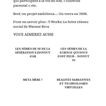
qui participent à la vie du site, « contrôle
parental », etc.
Bref, un projet ambitieux…. On verra en 2008.
Pour en savoir plus :
T-Works: Le futur réseau
social de Warner Bros
VOUS AIMEREZ AUSSI
LES SÉRIES DE SF DE LA
CES GÉNIES DE LA
GÉNÉRATION X [NOVFUT
SCIENCE QUI NOUS
#18]
FONT PEUR – NOVFUT
#5
META MÈRE ?
RÉALITÉS NARRATIVES
ET TECHNOLOGIES
VIRTUELLES