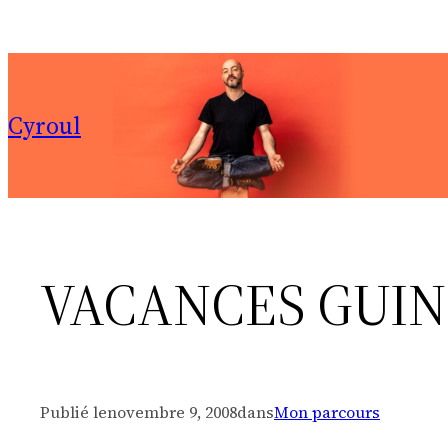
Aller
au
contenu
Cyroul
VACANCES GUINE
Publié le
novembre 9, 2008
dans
Mon parcours