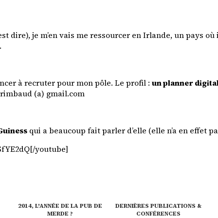
st dire), je m’en vais me ressourcer en Irlande, un pays où i
.
ncer à recruter pour mon pôle. Le profil :
un planner digita
l.rimbaud (a) gmail.com
 Guiness
qui a beaucoup fait parler d’elle (elle n’a en effet 
SfYE2dQ[/youtube]
E
2014, L'ANNÉE DE LA PUB DE
DERNIÈRES PUBLICATIONS &
MERDE ?
CONFÉRENCES