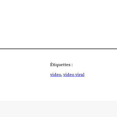
Étiquettes :
video
, 
video viral